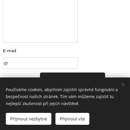
E-mail
Odeslat
Používáme cookies, abychom zajistili správné fungování a
bezpečnost našich stránek. Tím vám můžeme zajistit tu
nejlepší zkušenost při jejich návštěvě.
+420
582 386 325
Tel.
:
Přijmout nezbytné
Přijmout vše
Cookies