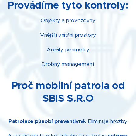
Provádíme tyto kontroly:
Objekty a provozovny
Vnější i vnitřní prostory
Areály, perimetry
Drobný management
Proč mobilní patrola od
SBIS S.R.O
Patrolace působí preventivně.
Eliminuje hrozby.
Nahrazením fyzické ostrahy za patrolaci
šetříme